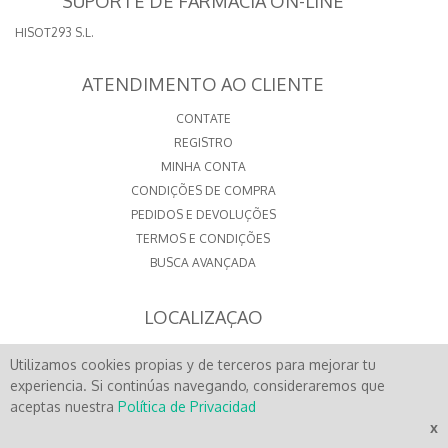
SUPORTE DE FARMÁCIA ON-LINE
HISOT293 S.L.
ATENDIMENTO AO CLIENTE
CONTATE
REGISTRO
MINHA CONTA
CONDIÇÕES DE COMPRA
PEDIDOS E DEVOLUÇÕES
TERMOS E CONDIÇÕES
BUSCA AVANÇADA
LOCALIZAÇAO
PRAZA DA IGREXA, 7
Utilizamos cookies propias y de terceros para mejorar tu
15500 - FENE
A CORUÑA - SPAIN
experiencia. Si continúas navegando, consideraremos que
CONTATO
aceptas nuestra
Política de Privacidad
x