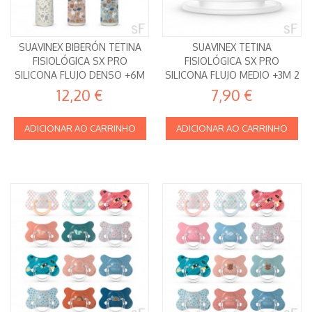
SUAVINEX BIBERÓN TETINA
SUAVINEX TETINA
FISIOLÓGICA SX PRO
FISIOLÓGICA SX PRO
SILICONA FLUJO DENSO +6M
SILICONA FLUJO MEDIO +3M 2
360 ML
UDS
12,20 €
7,90 €
ADICIONAR AO CARRINHO
ADICIONAR AO CARRINHO