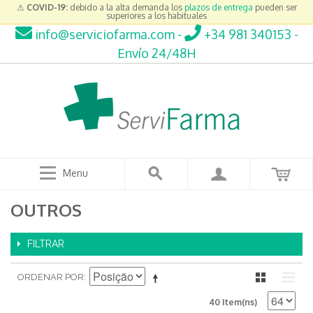
⚠
COVID-19:
debido a la alta demanda los
plazos de entrega
pueden ser
superiores a los habituales
info@serviciofarma.com
-
+34 981 340153
-
Envío 24/48H
Menu
OUTROS
FILTRAR
ORDENAR POR
40 Item(ns)