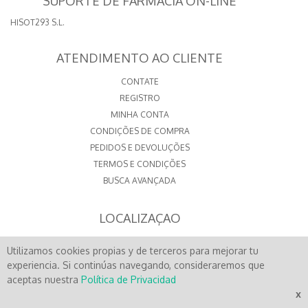
SUPORTE DE FARMÁCIA ON-LINE
HISOT293 S.L.
ATENDIMENTO AO CLIENTE
CONTATE
REGISTRO
MINHA CONTA
CONDIÇÕES DE COMPRA
PEDIDOS E DEVOLUÇÕES
TERMOS E CONDIÇÕES
BUSCA AVANÇADA
LOCALIZAÇAO
PRAZA DA IGREXA, 7
Utilizamos cookies propias y de terceros para mejorar tu
15500 - FENE
A CORUÑA - SPAIN
experiencia. Si continúas navegando, consideraremos que
CONTATO
aceptas nuestra
Política de Privacidad
x