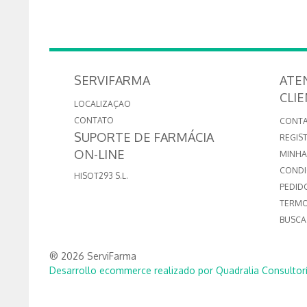
SERVIFARMA
ATE
CLI
LOCALIZAÇAO
CONTATO
CONTA
SUPORTE DE FARMÁCIA
REGIS
ON-LINE
MINHA
CONDI
HISOT293 S.L.
PEDID
TERMO
BUSCA
® 2026 ServiFarma
Desarrollo ecommerce realizado por Quadralia Consultorí