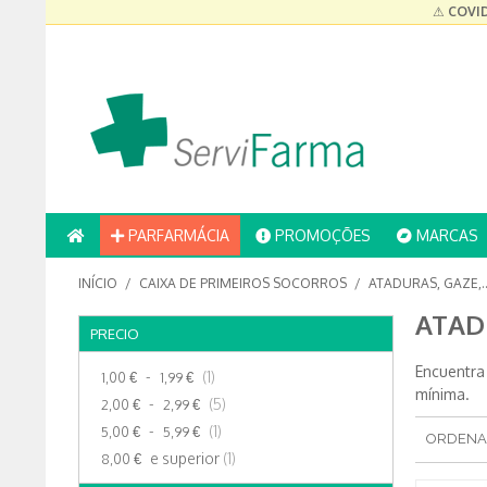
⚠
COVID
PARFARMÁCIA
PROMOÇÕES
MARCAS
INÍCIO
/
CAIXA DE PRIMEIROS SOCORROS
/
ATADURAS, GAZE,
ATAD
PRECIO
Encuentra
-
(1)
1,00 €
1,99 €
mínima.
-
(5)
2,00 €
2,99 €
-
(1)
5,00 €
5,99 €
ORDENA
e superior
(1)
8,00 €