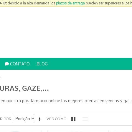
-19:
debido a la alta demanda los
plazos de entrega
pueden ser superiores a los 
CONTATO
BLOG
…
URAS, GAZE,…
 en nuestra parafarmacia online las mejores ofertas en vendas y gas
R POR
VER COMO