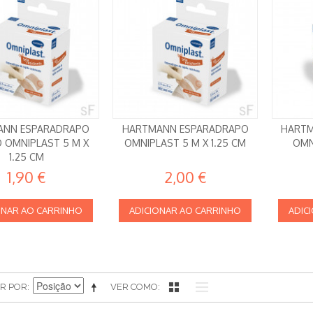
ANN ESPARADRAPO
HARTMANN ESPARADRAPO
HARTM
 OMNIPLAST 5 M X
OMNIPLAST 5 M X 1.25 CM
OMN
1.25 CM
1,90 €
2,00 €
ONAR AO CARRINHO
ADICIONAR AO CARRINHO
ADIC
R POR
VER COMO