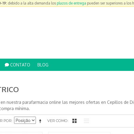
-19:
debido a la alta demanda los
plazos de entrega
pueden ser superiores a los 
CONTATO
BLOG
TRICO
 en nuestra parafarmacia online las mejores ofertas en Cepillos de D
n compra mínima.
R POR
VER COMO