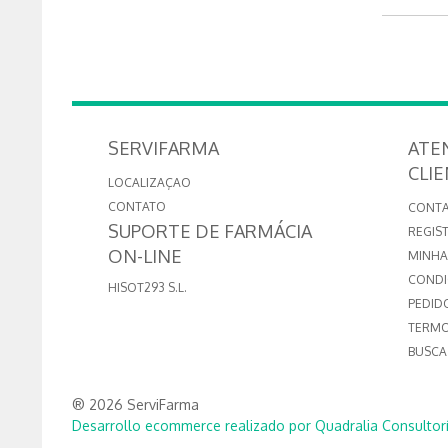
SERVIFARMA
ATE
CLI
LOCALIZAÇAO
CONTATO
CONTA
SUPORTE DE FARMÁCIA
REGIS
ON-LINE
MINHA
CONDI
HISOT293 S.L.
PEDID
TERMO
BUSCA
® 2026 ServiFarma
Desarrollo ecommerce realizado por Quadralia Consultorí