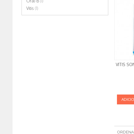
Oral-B
(1)
Vitis
(1)
VITIS SO
ADICI
ORDENA