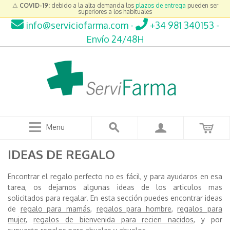
⚠
COVID-19:
debido a la alta demanda los
plazos de entrega
pueden ser
superiores a los habituales
info@serviciofarma.com
-
+34 981 340153
-
Envío 24/48H
Menu
IDEAS DE REGALO
Encontrar el regalo perfecto no es fácil, y para ayudaros en esa
tarea, os dejamos algunas ideas de los articulos mas
solicitados para regalar. En esta sección puedes encontrar ideas
de
regalo para mamás
,
regalos para hombre
,
regalos para
mujer
,
regalos de bienvenida para recien nacidos
, y por