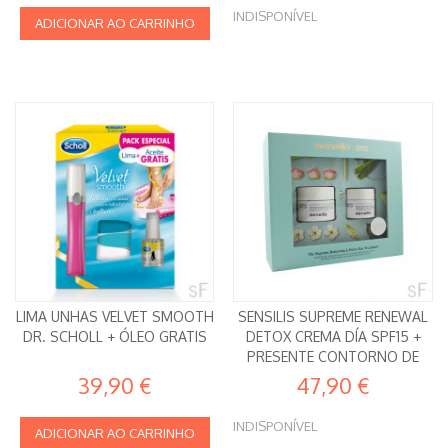
INDISPONÍVEL
ADICIONAR AO CARRINHO
LIMA UNHAS VELVET SMOOTH
SENSILIS SUPREME RENEWAL
DR. SCHOLL + ÓLEO GRATIS
DETOX CREMA DÍA SPF15 +
PRESENTE CONTORNO DE
OLHOS
39,90 €
47,90 €
INDISPONÍVEL
ADICIONAR AO CARRINHO