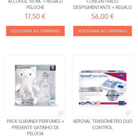
ALCOHOL 50 ML + REGALO
CONCENTRADO
PELUCHE
DESPIGMENTANTE + REGALO
MASCARILLA
17,50 €
56,00 €
ADICIONAR AO CARRINHO
ADICIONAR AO CARRINHO
PACK SUAVINEX PERFUMES +
VEROVAL TENSIÓMETRO DUO
PRESENTE GATINHO DE
CONTROL
PELÚCIA