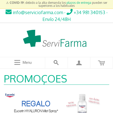
⚠
COVID-19:
debido a la alta demanda los
plazos de entrega
pueden ser
superiores a los habituales
info@serviciofarma.com
-
+34 981 340153
-
Envío 24/48H
Menu
PROMOÇOES